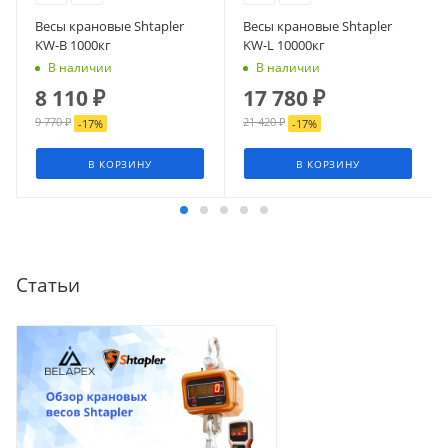
Весы крановые Shtapler
Весы крановые Shtapler
KW-B 1000кг
KW-L 10000кг
В наличии
В наличии
8 110
₽
17 780
₽
9 770
₽
21 420
₽
-
17
%
-
17
%
В КОРЗИНУ
В КОРЗИНУ
Статьи