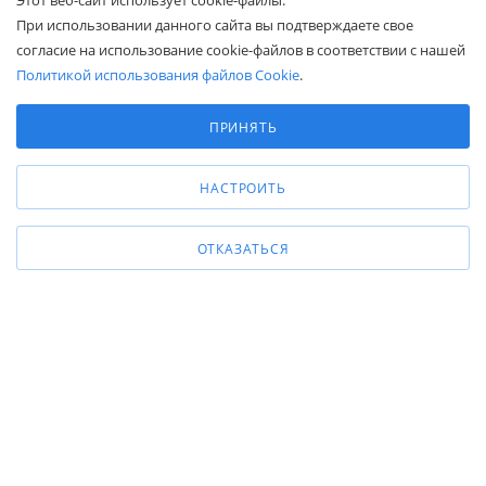
Этот веб-сайт использует cookie-файлы.
КОМПАНИЯМ
При использовании данного сайта вы подтверждаете свое
согласие на использование cookie-файлов в соответствии с нашей
ПОКУПАТЕЛЯМ
Политикой использования файлов Cookie
.
Выберите настройки cookie
Минимальные
ПРИНЯТЬ
8 (800) 600-95-10
Аналитические/Функциональные
ЗАКАЗАТЬ ЗВОНОК
zakaz@belapex.ru
НАСТРОИТЬ
г. Москва, ул. Промышленная, д. 11
ОТКАЗАТЬСЯ
Общество с ограниченной ответственностью «Белапекс», ИНН