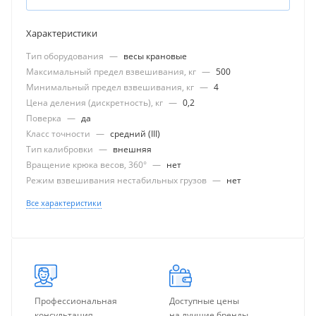
Характеристики
Тип оборудования
—
весы крановые
Максимальный предел взвешивания, кг
—
500
Минимальный предел взвешивания, кг
—
4
Цена деления (дискретность), кг
—
0,2
Поверка
—
да
Класс точности
—
средний (III)
Тип калибровки
—
внешняя
Вращение крюка весов, 360°
—
нет
Режим взвешивания нестабильных грузов
—
нет
Все характеристики
Профессиональная
Доступные цены
консультация
на лучшие бренды