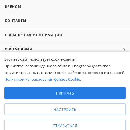
БРЕНДЫ
КОНТАКТЫ
СПРАВОЧНАЯ ИНФОРМАЦИЯ
О КОМПАНИИ
Этот веб-сайт использует cookie-файлы.
КОМПАНИЯМ
При использовании данного сайта вы подтверждаете свое
согласие на использование cookie-файлов в соответствии с нашей
ПОКУПАТЕЛЯМ
Политикой использования файлов Cookie
.
Выберите настройки cookie
Минимальные
ПРИНЯТЬ
8 (800) 600-95-10
Аналитические/Функциональные
ЗАКАЗАТЬ ЗВОНОК
zakaz@belapex.ru
НАСТРОИТЬ
г. Москва, ул. Промышленная, д. 11
ОТКАЗАТЬСЯ