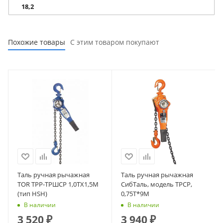
18,2
Похожие товары
С этим товаром покупают
Таль ручная рычажная
Таль ручная рычажная
TOR ТРР-ТРШСР 1,0ТХ1,5М
СибТаль, модель ТРСР,
(тип HSH)
0,75Т*9М
В наличии
В наличии
3 520
₽
3 940
₽