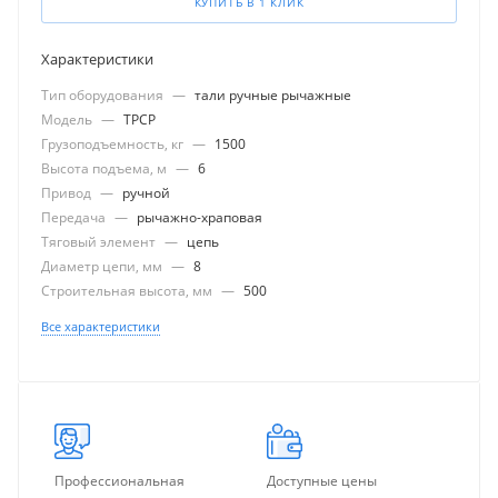
КУПИТЬ В 1 КЛИК
Характеристики
Тип оборудования
—
тали ручные рычажные
Модель
—
ТРСР
Грузоподъемность, кг
—
1500
Высота подъема, м
—
6
Привод
—
ручной
Передача
—
рычажно-храповая
Тяговый элемент
—
цепь
Диаметр цепи, мм
—
8
Строительная высота, мм
—
500
Все характеристики
Профессиональная
Доступные цены