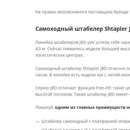
На правах эксклюзивного поставщика бренда 
Самоходный штабелер Shtapler 
Линейка штабелеров JBD уже успела себя заре
4,5 м. Сейчас появились модели большей высо
логистических центрах.
Самоходный штабелер Shtapler JBD отлично по
часов. В линейке есть модели как с литий-ион
Серию JBD отличает функция free-lift: такие
высотой потолков. Также штабелер JBD имее
Пожалуй,
одним из главных преимуществ но
Штабелер самоходный с платформой опер
Штабелер самоходный с платформой опер