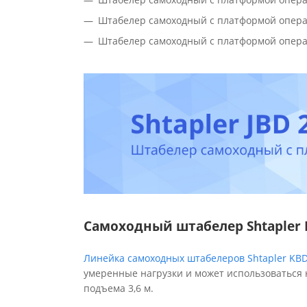
Штабелер самоходный с платформой опер
Штабелер самоходный с платформой опер
Самоходный штабелер Shtapler 
Линейка самоходных штабелеров Shtapler KB
умеренные нагрузки и может использоваться н
подъема 3,6 м.