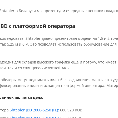
Shtapler в Беларуси мы презентуем очередные новинки складск
JBD с платформой оператора
комендовать: Shtapler давно презентовал модели на 1,5 и 2 тон
ты: 5,25 м и 6 м. Это позволяет использовать оборудование для
дходит для складов высокого трафика еще и потому, что имеет
ной, так и со свинцово-кислотной АКБ.
 штабелеры могут поднимать вилы без выдвижения мачты, что у
т фиксированные вилы и оснащен платформой оператора. Матер
винок является цена:
атора
Shtapler JBD 2000-5250 (FL):
680 920 RUB
атора
Shtapler JBD 2000-5250 (FS):
636 510 RUB