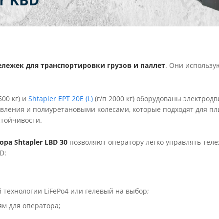
лежек для транспортировки грузов и паллет
. Они использую
500 кг) и
Shtapler EPT 20E (L)
(г/п 2000 кг) оборудованы электрод
вления и полиуретановыми колесами, которые подходят для п
стойчивости.
а Shtapler LBD 30
позволяют оператору легко управлять теле
D:
технологии LiFePo4 или гелевый на выбор;
ям для оператора;