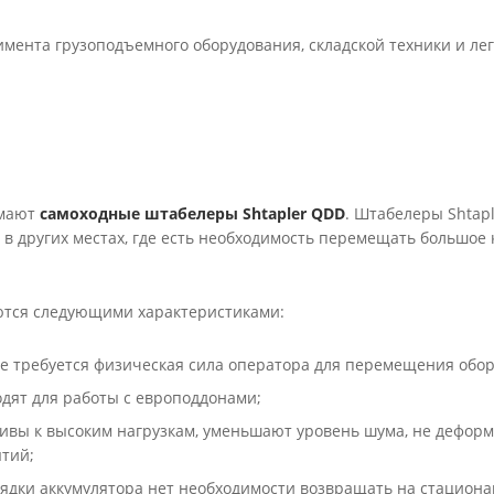
мента грузоподъемного оборудования, складской техники и лег
мают
самоходные штабелеры Shtapler QDD
. Штабелеры Shtap
и в других местах, где есть необходимость перемещать большое 
ются следующими характеристиками:
не требуется физическая сила оператора для перемещения обор
дят для работы с европоддонами;
ивы к высоким нагрузкам, уменьшают уровень шума, не деформ
тий;
ядки аккумулятора нет необходимости возвращать на стацион