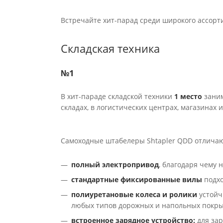
Встречайте хит-парад среди широкого ассорти
Складская техника
№1
В хит-параде складской техники
1 место
зани
складах, в логистических центрах, магазинах 
Самоходные штабелеры Shtapler QDD отлича
полный электропривод
, благодаря чему 
стандартные фиксированные вилы
подхо
полиуретановые колеса и ролики
устойч
любых типов дорожных и напольных покры
встроенное зарядное устройство:
для зар