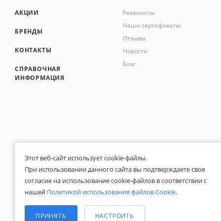
АКЦИИ
Реквизиты
Наши сертификаты
БРЕНДЫ
Отзывы
КОНТАКТЫ
Новости
Блог
СПРАВОЧНАЯ
ИНФОРМАЦИЯ
Этот веб-сайт использует cookie-файлы.
При использовании данного сайта вы подтверждаете свое
согласие на использование cookie-файлов в соответствии с
Общество с ограниченной ответственностью «Белапекс», ИНН 9724
0
нашей
Политикой использования файлов Cookie
.
Обращаем ваше внимание, что вся представленная на сайте инфор
Выберите настройки cookie
Вы принимаете условия
политики конфиденциальности
и
пользоват
© 2020 — 2025 Белапекс.ру
Минимальные
ПРИНЯТЬ
НАСТРОИТЬ