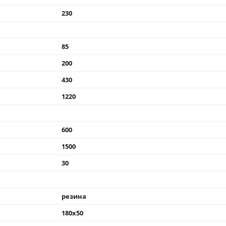
230
85
200
430
1220
600
1500
30
резина
180x50