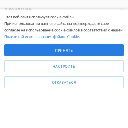
О КОМПАНИИ
Этот веб-сайт использует cookie-файлы.
При использовании данного сайта вы подтверждаете свое
КОМПАНИЯМ
согласие на использование cookie-файлов в соответствии с нашей
Политикой использования файлов Cookie
.
ПОКУПАТЕЛЯМ
Выберите настройки cookie
Минимальные
ПРИНЯТЬ
Аналитические/Функциональные
8 (800) 600-95-10
ЗАКАЗАТЬ ЗВОНОК
НАСТРОИТЬ
zakaz@belapex.ru
г. Москва, ул. Промышленная, д. 11
ОТКАЗАТЬСЯ