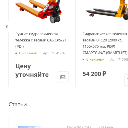
Ручная гидравлическая
Гидравлическая тележка 
S
тележка с весами CAS CPS-2T
весами BFC20 (2000 кг;
(PDI)
1150х570 мм; PDP)
СМАРТЛИФТ (SMARTLIFT)
В наличии
Арт.: 71041736
В наличии
Арт.: 71056
Цену
54 200
₽
уточняйте
Статьи
ПОЛЕЗНО ЗНАТЬ
—
07.12.2022