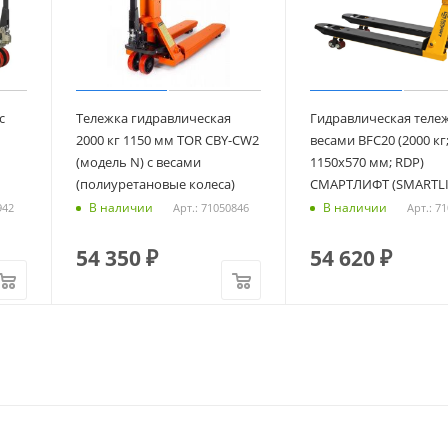
с
Тележка гидравлическая
Гидравлическая тележ
2000 кг 1150 мм TOR CBY-CW2
весами BFC20 (2000 кг
(модель N) с весами
1150х570 мм; RDP)
(полиуретановые колеса)
СМАРТЛИФТ (SMARTLI
В наличии
В наличии
942
Арт.: 71050846
Арт.: 7
54 350
₽
54 620
₽