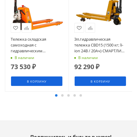
Тележка складская
Эл.гидравлическая
самоходная c
тележка CBD15 (1500 кг; li-
гидравлическим
ion 24В / 20Ач) СМАРТЛИФТ
подъемом вил SIBLINE,
(SMARTLIFT)
В наличии
В наличии
модель SM, 1500 кг
73 530
₽
92 290
₽
В КОРЗИНУ
В КОРЗИНУ