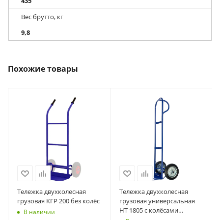
435
Вес брутто, кг
9,8
Похожие товары
Тележка двухколесная
Тележка двухколесная
грузовая КГР 200 без колёс
грузовая универсальная
НТ 1805 с колёсами
В наличии
литыми d250мм