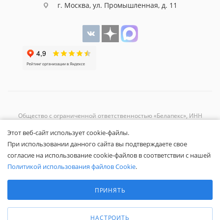
г. Москва, ул. Промышленная, д. 11
Общество с ограниченной ответственностью «Белапекс», ИНН
9724
044802
Этот веб-сайт использует cookie-файлы.
Обращаем ваше внимание, что вся представленная на сайте
При использовании данного сайта вы подтверждаете свое
информация носит исключительно информационный характер и не
согласие на использование cookie-файлов в соответствии с нашей
является публичной офертой.
Вы принимаете условия
политики
Политикой использования файлов Cookie
.
конфиденциальности
и
пользовательского соглашения
каждый раз,
Выберите настройки cookie
когда оставляете свои данные в любой форме обратной связи на
Минимальные
ПРИНЯТЬ
сайте Белапекс.ру.
Аналитические/Функциональные
© 2020 — 2025 Белапекс.ру
НАСТРОИТЬ