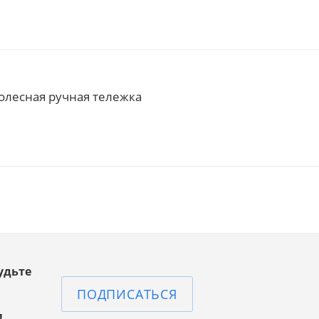
я
Тележка двухколесная
Тележка двухколесная
на
грузовая КГ 150 колёса литые
перевозки одного бал
d 200
фиксацией ремнём ГБ
(колёса d 250 пневмо)
В наличии
238
Арт.: 71035138
В наличии
Арт.: 7
4 820
₽
5 650
₽