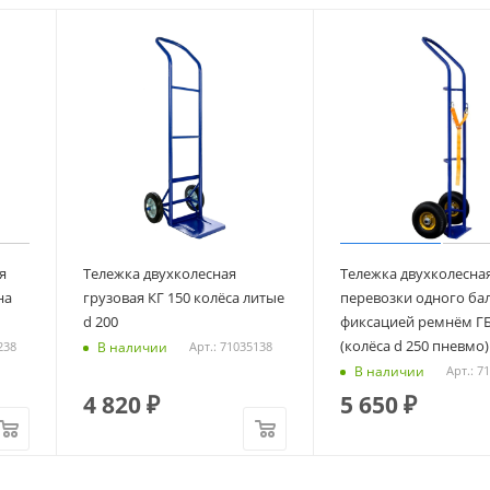
1360
13,8
1360
565
435
13,8