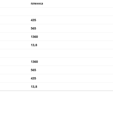
литые
2
резина
Ø250
24 месяца
Россия
тележка, комплект колес, комплект метизов д
установки колес, паспорт
пленка
435
565