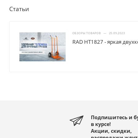
Тележка двухколесная для
Тележка двухколесная дл
перевозки одного
перевозки одного балло
пропанового баллона ПР 1
ГБ 1 без колёс
без колёс
В наличии
Арт.: 71049
В наличии
Арт.: 71035264
3 110
₽
3 280
₽
Статьи
ОБЗОРЫ ТОВАРОВ
—
25.09.2023