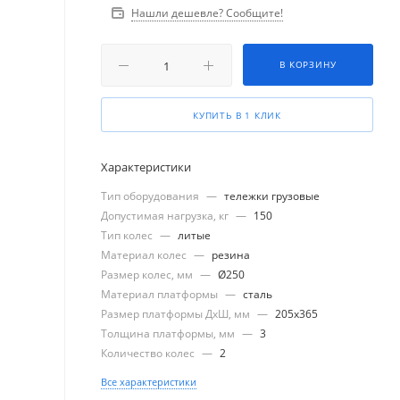
Нашли дешевле? Сообщите!
В КОРЗИНУ
КУПИТЬ В 1 КЛИК
Характеристики
Тип оборудования
—
тележки грузовые
Допустимая нагрузка, кг
—
150
Тип колес
—
литые
Материал колес
—
резина
Размер колес, мм
—
Ø250
Материал платформы
—
сталь
Размер платформы ДхШ, мм
—
205x365
Толщина платформы, мм
—
3
Количество колес
—
2
Все характеристики