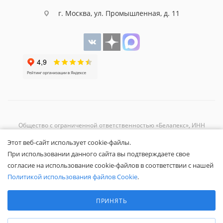
г. Москва, ул. Промышленная, д. 11
Общество с ограниченной ответственностью «Белапекс», ИНН
9724
044802
Этот веб-сайт использует cookie-файлы.
Обращаем ваше внимание, что вся представленная на сайте
При использовании данного сайта вы подтверждаете свое
информация носит исключительно информационный характер и не
согласие на использование cookie-файлов в соответствии с нашей
является публичной офертой.
Вы принимаете условия
политики
Политикой использования файлов Cookie
.
конфиденциальности
и
пользовательского соглашения
каждый раз,
Выберите настройки cookie
когда оставляете свои данные в любой форме обратной связи на
Минимальные
ПРИНЯТЬ
сайте Белапекс.ру.
Аналитические/Функциональные
© 2020 — 2025 Белапекс.ру