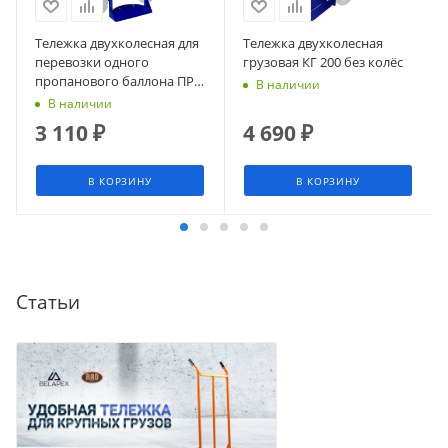
Тележка двухколесная для
Тележка двухколесная
перевозки одного
грузовая КГ 200 без колёс
пропанового баллона ПР 1
В наличии
без колёс
В наличии
3 110
₽
4 690
₽
В КОРЗИНУ
В КОРЗИНУ
Статьи