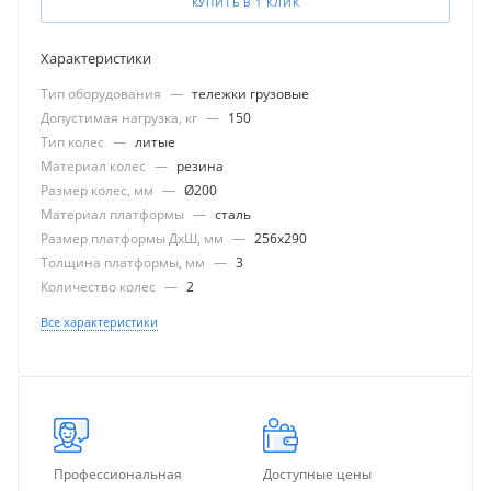
КУПИТЬ В 1 КЛИК
Характеристики
Тип оборудования
—
тележки грузовые
Допустимая нагрузка, кг
—
150
Тип колес
—
литые
Материал колес
—
резина
Размер колес, мм
—
Ø200
Материал платформы
—
сталь
Размер платформы ДхШ, мм
—
256x290
Толщина платформы, мм
—
3
Количество колес
—
2
Все характеристики
Профессиональная
Доступные цены