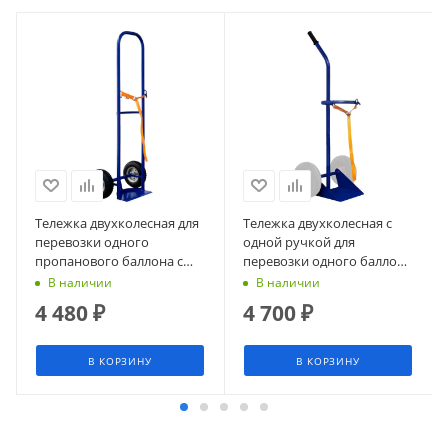
Тележка двухколесная для
Тележка двухколесная с
перевозки одного
одной ручкой для
пропанового баллона с
перевозки одного баллона
фиксацией ремнём ПР 1
с фиксацией ремнем ГБР 1
В наличии
В наличии
(колёса d 200 литые)
без колёс
4 480
₽
4 700
₽
В КОРЗИНУ
В КОРЗИНУ