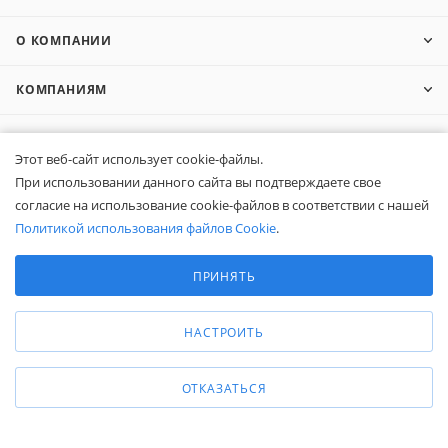
О КОМПАНИИ
КОМПАНИЯМ
ПОКУПАТЕЛЯМ
Этот веб-сайт использует cookie-файлы.
При использовании данного сайта вы подтверждаете свое
согласие на использование cookie-файлов в соответствии с нашей
8 (800) 600-95-10
ЗАКАЗАТЬ ЗВОНОК
Политикой использования файлов Cookie
.
Выберите настройки cookie
zakaz@belapex.ru
Минимальные
ПРИНЯТЬ
г. Москва, ул. Промышленная, д. 11
Аналитические/Функциональные
НАСТРОИТЬ
ОТКАЗАТЬСЯ