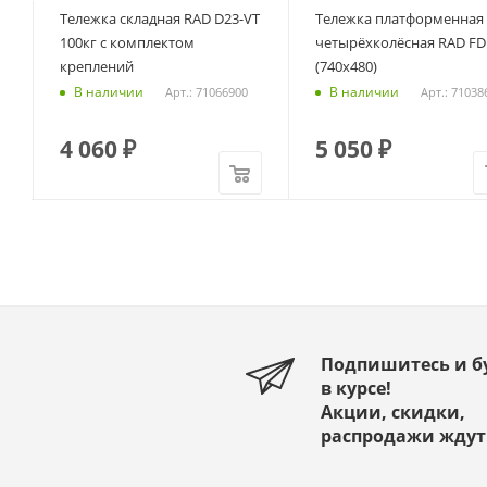
Тележка складная RAD D23-VT
Тележка платформенная
100кг с комплектом
четырёхколёсная RAD FD
креплений
(740х480)
В наличии
В наличии
Арт.: 71066900
Арт.: 71038
4 060
₽
5 050
₽
Подпишитесь и б
в курсе!
Акции, скидки,
распродажи ждут