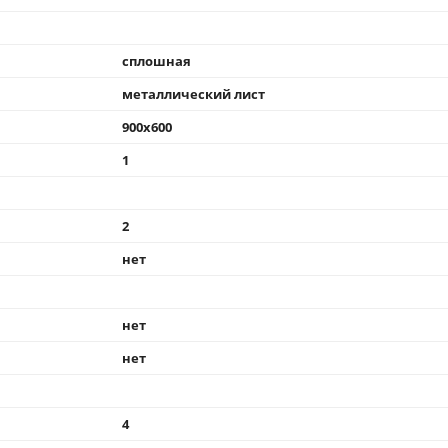
сплошная
металлический лист
900x600
1
2
нет
нет
нет
4