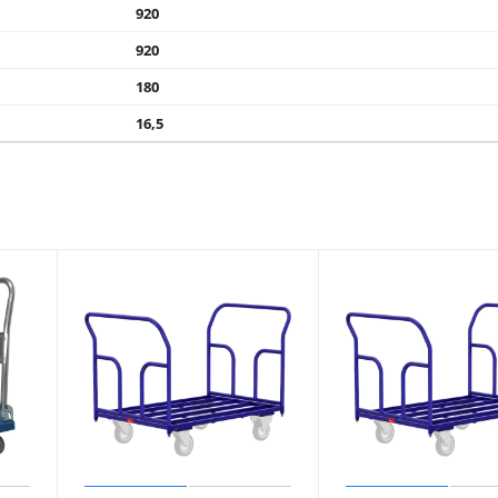
920
920
180
16,5