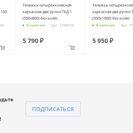
Тележка четырёхколёсная
Тележка четырёхколё
 150
каркасная две ручки ТКД 1
каркасная две ручки 
(500х800) без колёс
(500х1000) без колёс
В наличии
В наличии
601
Арт.: 71049156
Арт.: 7
5 790
₽
5 950
₽
удьте
ПОДПИСАТЬСЯ
!