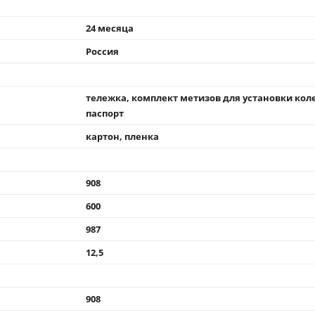
24 месяца
Россия
тележка, комплект метизов для установки коле
паспорт
картон, пленка
908
600
987
12,5
908