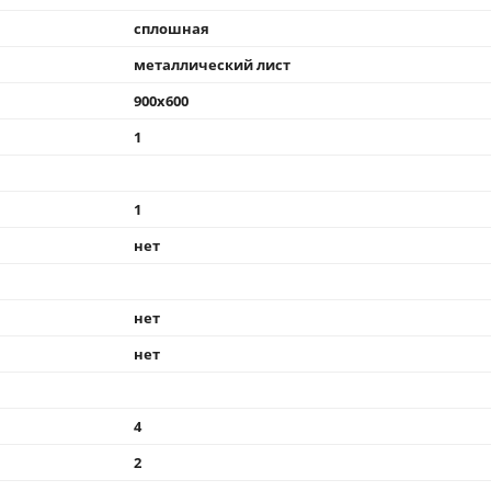
сплошная
металлический лист
900x600
1
1
нет
нет
нет
4
2