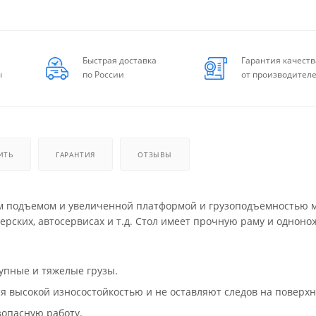
Быстрая доставка
Гарантия качеств
ы
по России
от производител
ИТЬ
ГАРАНТИЯ
ОТЗЫВЫ
им подъемом и увеличенной платформой и грузоподъемностью 
терских, автосервисах и т.д. Стол имеет прочную раму и однон
упные и тяжелые грузы.
 высокой износостойкостью и не оставляют следов на поверхн
зопасную работу.