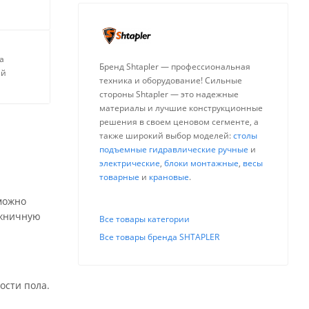
а
Бренд Shtapler — профессиональная
ей
техника и оборудование! Сильные
стороны Shtapler — это надежные
материалы и лучшие конструкционные
решения в своем ценовом сегменте, а
также широкий выбор моделей:
столы
подъемные гидравлические ручные
и
электрические
,
блоки монтажные
,
весы
товарные
и
крановые
.
можно
ожничную
Все товары категории
Все товары бренда SHTAPLER
ости пола.