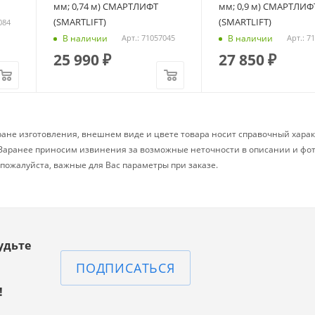
мм; 0,74 м) СМАРТЛИФТ
мм; 0,9 м) СМАРТЛИФ
(SMARTLIFT)
(SMARTLIFT)
084
В наличии
В наличии
Арт.: 71057045
Арт.: 7
25 990
₽
27 850
₽
ране изготовления, внешнем виде и цвете товара носит справочный харак
. Заранее приносим извинения за возможные неточности в описании и фо
, пожалуйста, важные для Вас параметры при заказе.
удьте
ПОДПИСАТЬСЯ
!