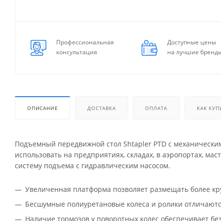
Профессиональная
Доступные цены
консультация
на лучшие бренд
ОПИСАНИЕ
ДОСТАВКА
ОПЛАТА
КАК КУП
Подъемный передвижной стол Shtapler PTD с механическ
использовать на предприятиях, складах, в аэропортах, мас
систему подъема с гидравлическим насосом.
Увеличенная платформа позволяет размещать более кр
Бесшумные полиуретановые колеса и ролики отличаются
Наличие тормозов у поворотных колес обеспечивает бе