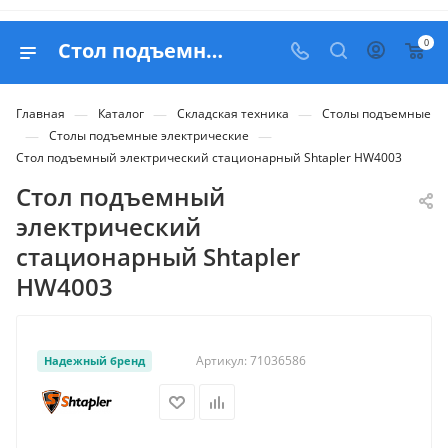
0
Стол подъемный электрический стационарный Shtapler HW4003 - купить в Belapex
—
—
—
Главная
Каталог
Складская техника
Столы подъемные
—
—
Столы подъемные электрические
Стол подъемный электрический стационарный Shtapler HW4003
Стол подъемный
электрический
стационарный Shtapler
HW4003
Артикул:
71036586
Надежный бренд