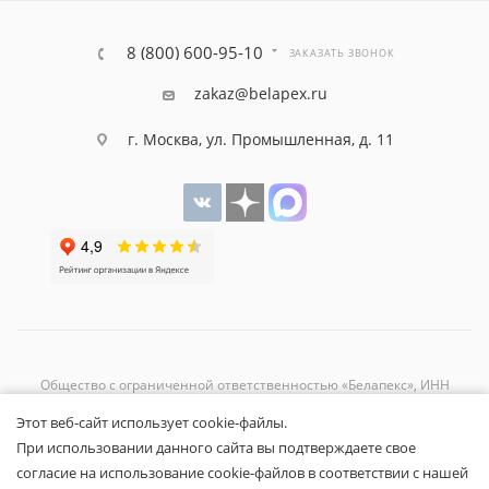
8 (800) 600-95-10
ЗАКАЗАТЬ ЗВОНОК
zakaz@belapex.ru
г. Москва, ул. Промышленная, д. 11
Общество с ограниченной ответственностью «Белапекс», ИНН
9724
044802
Этот веб-сайт использует cookie-файлы.
Обращаем ваше внимание, что вся представленная на сайте
При использовании данного сайта вы подтверждаете свое
информация носит исключительно информационный характер и не
согласие на использование cookie-файлов в соответствии с нашей
является публичной офертой.