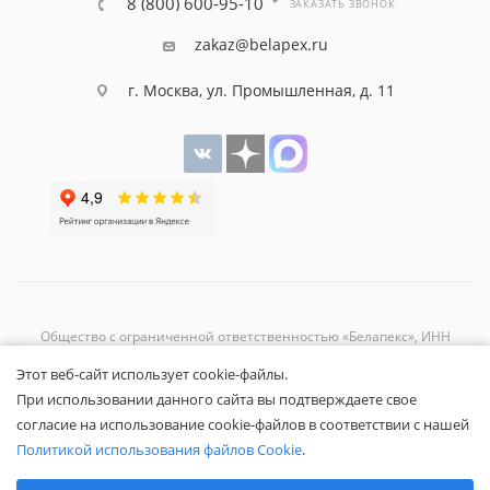
8 (800) 600-95-10
ЗАКАЗАТЬ ЗВОНОК
zakaz@belapex.ru
г. Москва, ул. Промышленная, д. 11
Общество с ограниченной ответственностью «Белапекс», ИНН
9724
044802
Этот веб-сайт использует cookie-файлы.
Обращаем ваше внимание, что вся представленная на сайте
При использовании данного сайта вы подтверждаете свое
информация носит исключительно информационный характер и не
согласие на использование cookie-файлов в соответствии с нашей
является публичной офертой.
Вы принимаете условия
политики
Политикой использования файлов Cookie
.
конфиденциальности
и
пользовательского соглашения
каждый раз,
Выберите настройки cookie
когда оставляете свои данные в любой форме обратной связи на