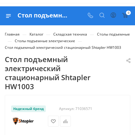
0
Стол подъемный электрический стационарный Shtapler HW1003 - купить в Belapex
—
—
—
Главная
Каталог
Складская техника
Столы подъемные
—
—
Столы подъемные электрические
Стол подъемный электрический стационарный Shtapler HW1003
Стол подъемный
электрический
стационарный Shtapler
HW1003
Артикул:
71036571
Надежный бренд