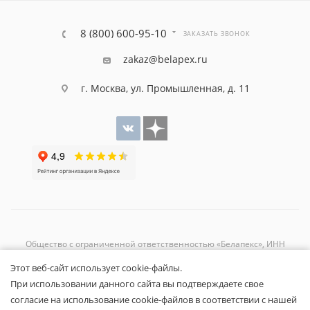
8 (800) 600-95-10
ЗАКАЗАТЬ ЗВОНОК
zakaz@belapex.ru
г. Москва, ул. Промышленная, д. 11
Общество с ограниченной ответственностью «Белапекс», ИНН
9724
044802
Этот веб-сайт использует cookie-файлы.
Обращаем ваше внимание, что вся представленная на сайте
При использовании данного сайта вы подтверждаете свое
информация носит исключительно информационный характер и не
согласие на использование cookie-файлов в соответствии с нашей
является публичной офертой.