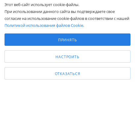
zakaz@belapex.ru
Этот веб-сайт использует cookie-файлы.
При использовании данного сайта вы подтверждаете свое
г. Москва, ул. Промышленная, д. 11
согласие на использование cookie-файлов в соответствии с нашей
Политикой использования файлов Cookie
.
Выберите настройки cookie
Минимальные
ПРИНЯТЬ
Аналитические/Функциональные
НАСТРОИТЬ
ОТКАЗАТЬСЯ
Общество с ограниченной ответственностью «Белапекс», ИНН
9724
044802
Обращаем ваше внимание, что вся представленная на сайте
информация носит исключительно информационный характер и не
является публичной офертой.
Вы принимаете условия
политики
конфиденциальности
и
пользовательского соглашения
каждый раз,
когда оставляете свои данные в любой форме обратной связи на
сайте Белапекс.ру.