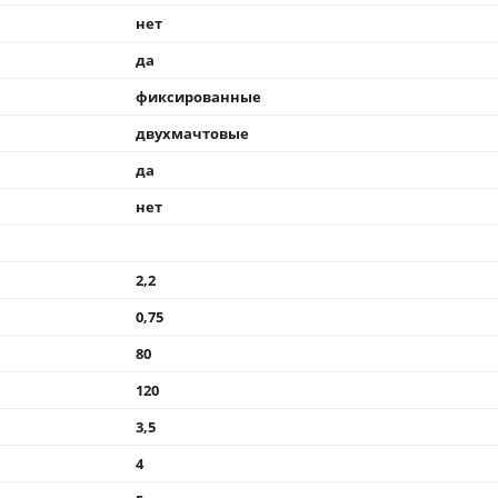
нет
да
фиксированные
двухмачтовые
да
нет
2,2
0,75
80
120
3,5
4