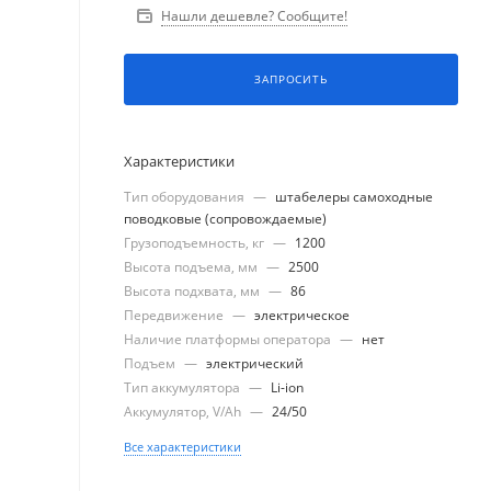
Нашли дешевле? Сообщите!
ЗАПРОСИТЬ
Характеристики
Тип оборудования
—
штабелеры самоходные
поводковые (сопровождаемые)
Грузоподъемность, кг
—
1200
Высота подъема, мм
—
2500
Высота подхвата, мм
—
86
Передвижение
—
электрическое
Наличие платформы оператора
—
нет
Подъем
—
электрический
Тип аккумулятора
—
Li-ion
Аккумулятор, V/Ah
—
24/50
Все характеристики