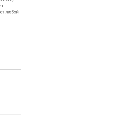
ет
 от любой