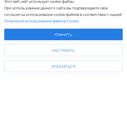
Этот веб-сайт использует cookie-файлы.
При использовании данного сайта вы подтверждаете свое
КОМПАНИЯМ
согласие на использование cookie-файлов в соответствии с нашей
Политикой использования файлов Cookie
.
ПОКУПАТЕЛЯМ
Выберите настройки cookie
Минимальные
ПРИНЯТЬ
Аналитические/Функциональные
8 (800) 600-95-10
ЗАКАЗАТЬ ЗВОНОК
НАСТРОИТЬ
zakaz@belapex.ru
г. Москва, ул. Промышленная, д. 11
ОТКАЗАТЬСЯ