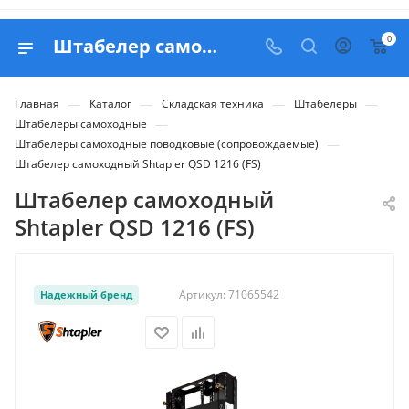
0
Штабелер самоходный Shtapler QSD 1216 (FS) - купить в Belapex
—
—
—
—
Главная
Каталог
Складская техника
Штабелеры
—
Штабелеры самоходные
—
Штабелеры самоходные поводковые (сопровождаемые)
Штабелер самоходный Shtapler QSD 1216 (FS)
Штабелер самоходный
Shtapler QSD 1216 (FS)
Артикул:
71065542
Надежный бренд