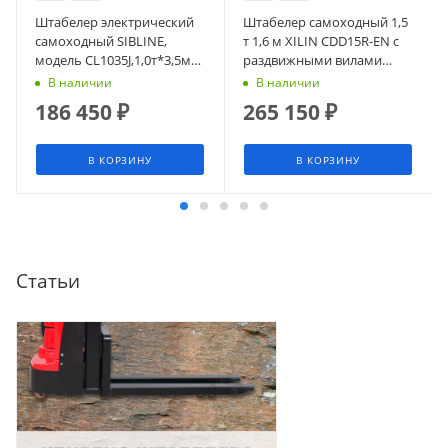
Штабелер электрический
Штабелер самоходный 1,5
самоходный SIBLINE,
т 1,6 м XILIN CDD15R-EN с
модель CL1035J,1,0т*3,5м
раздвижными вилами
(сопровождаемый),
(сопровождаемый)
В наличии
В наличии
гелевая АКБ
186 450
₽
265 150
₽
В КОРЗИНУ
В КОРЗИНУ
Статьи