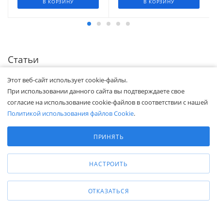
В КОРЗИНУ
В КОРЗИНУ
Статьи
Этот веб-сайт использует cookie-файлы.
При использовании данного сайта вы подтверждаете свое
согласие на использование cookie-файлов в соответствии с нашей
Политикой использования файлов Cookie
.
Выберите настройки cookie
Минимальные
ПРИНЯТЬ
Аналитические/Функциональные
НАСТРОИТЬ
ПОЛЕЗНО ЗНАТЬ
ОТКАЗАТЬСЯ
—
15.07.2021
Какой клиренс у
штабелеров?