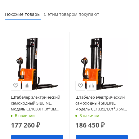
Похожие товары
С этим товаром покупают
Штабелер электрический
Штабелер электрический
самоходный SIBLINE,
самоходный SIBLINE,
модель CL1030J,1,0т*3м
модель CL1035J,1,0т*3,5м
(сопровождаемый),
(сопровождаемый),
В наличии
В наличии
гелевая АКБ
гелевая АКБ
177 260
₽
186 450
₽