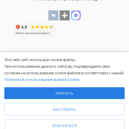
Этот веб-сайт использует cookie-файлы.
Общество с ограниченной ответственностью «Белапекс», ИНН
При использовании данного сайта вы подтверждаете свое
9724
044802
согласие на использование cookie-файлов в соответствии с нашей
Обращаем ваше внимание, что вся представленная на сайте
Политикой использования файлов Cookie
.
информация носит исключительно информационный характер и не
Выберите настройки cookie
является публичной офертой.
Минимальные
Вы принимаете условия
политики
ПРИНЯТЬ
конфиденциальности
и
пользовательского соглашения
каждый раз,
Аналитические/Функциональные
когда оставляете свои данные в любой форме обратной связи на
НАСТРОИТЬ
сайте Белапекс.ру.
© 2020 — 2025 Белапекс.ру
ОТКАЗАТЬСЯ