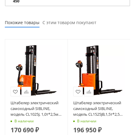
450
Похожие товары
С этим товаром покупают
Штабелер электрический
Штабелер электрический
самоходный SIBLINE,
самоходный SIBLINE,
модель CL1025J, 1,0т*2,5м
модель CL1525JB,1,5т*2,5м
(сопровождаемый),
(сопровождаемый),
В наличии
В наличии
гелевая АКБ
гелевая АКБ
170 690
₽
196 950
₽