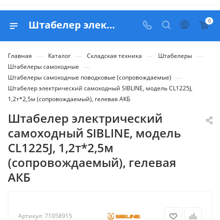
0
Штабелер электрический самоходный SIBLINE, модель CL1225J, 1,2т*2,5м (сопровождаемый), гелевая АКБ - купить в Belapex
—
—
—
—
Главная
Каталог
Складская техника
Штабелеры
—
Штабелеры самоходные
—
Штабелеры самоходные поводковые (сопровождаемые)
Штабелер электрический самоходный SIBLINE, модель CL1225J,
1,2т*2,5м (сопровождаемый), гелевая АКБ
Штабелер электрический
самоходный SIBLINE, модель
CL1225J, 1,2т*2,5м
(сопровождаемый), гелевая
АКБ
Артикул:
71058915