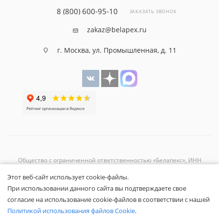
8 (800) 600-95-10
ЗАКАЗАТЬ ЗВОНОК
zakaz@belapex.ru
г. Москва, ул. Промышленная, д. 11
Общество с ограниченной ответственностью «Белапекс», ИНН
9724
044802
Этот веб-сайт использует cookie-файлы.
Обращаем ваше внимание, что вся представленная на сайте
При использовании данного сайта вы подтверждаете свое
информация носит исключительно информационный характер и не
согласие на использование cookie-файлов в соответствии с нашей
является публичной офертой.
Вы принимаете условия
политики
Политикой использования файлов Cookie
.
конфиденциальности
и
пользовательского соглашения
каждый раз,