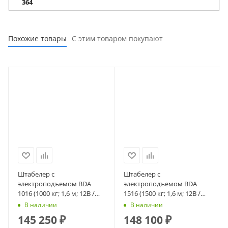
364
Похожие товары
С этим товаром покупают
Штабелер с
Штабелер с
электроподъемом BDA
электроподъемом BDA
1016 (1000 кг; 1,6 м; 12В /
1516 (1500 кг; 1,6 м; 12В /
110Ач) СМАРТЛИФТ
110Ач) СМАРТЛИФТ
В наличии
В наличии
(SMARTLIFT)
(SMARTLIFT)
145 250
₽
148 100
₽