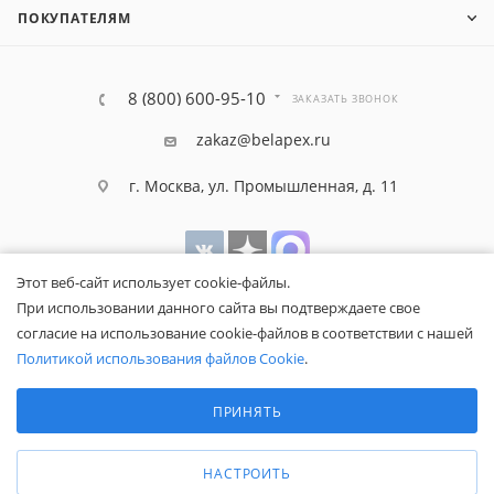
ПОКУПАТЕЛЯМ
8 (800) 600-95-10
ЗАКАЗАТЬ ЗВОНОК
zakaz@belapex.ru
г. Москва, ул. Промышленная, д. 11
Этот веб-сайт использует cookie-файлы.
При использовании данного сайта вы подтверждаете свое
согласие на использование cookie-файлов в соответствии с нашей
Политикой использования файлов Cookie
.
Выберите настройки cookie
Минимальные
ПРИНЯТЬ
Аналитические/Функциональные
Общество с ограниченной ответственностью «Белапекс», ИНН
9724
044802
НАСТРОИТЬ
Обращаем ваше внимание, что вся представленная на сайте