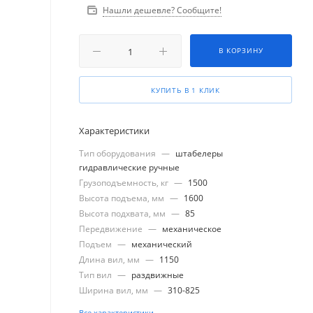
Нашли дешевле? Сообщите!
В КОРЗИНУ
КУПИТЬ В 1 КЛИК
Характеристики
Тип оборудования
—
штабелеры
гидравлические ручные
Грузоподъемность, кг
—
1500
Высота подъема, мм
—
1600
Высота подхвата, мм
—
85
Передвижение
—
механическое
Подъем
—
механический
Длина вил, мм
—
1150
Тип вил
—
раздвижные
Ширина вил, мм
—
310-825
Все характеристики