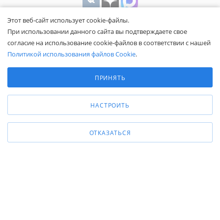
Этот веб-сайт использует cookie-файлы.
При использовании данного сайта вы подтверждаете свое
согласие на использование cookie-файлов в соответствии с нашей
Политикой использования файлов Cookie
.
Выберите настройки cookie
Минимальные
ПРИНЯТЬ
Общество с ограниченной ответственностью «Белапекс», ИНН
Аналитические/Функциональные
9724
044802
Обращаем ваше внимание, что вся представленная на сайте
НАСТРОИТЬ
информация носит исключительно информационный характер и не
является публичной офертой.
Вы принимаете условия
политики
ОТКАЗАТЬСЯ
конфиденциальности
и
пользовательского соглашения
каждый раз,
когда оставляете свои данные в любой форме обратной связи на
сайте Белапекс.ру.
© 2020 — 2025 Белапекс.ру