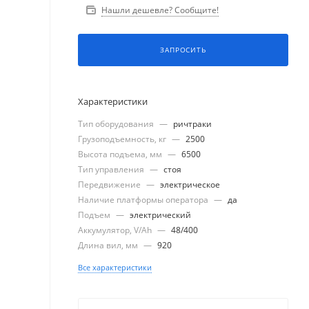
Нашли дешевле? Сообщите!
ЗАПРОСИТЬ
Характеристики
Тип оборудования
—
ричтраки
Грузоподъемность, кг
—
2500
Высота подъема, мм
—
6500
Тип управления
—
стоя
Передвижение
—
электрическое
Наличие платформы оператора
—
да
Подъем
—
электрический
Аккумулятор, V/Ah
—
48/400
Длина вил, мм
—
920
Все характеристики