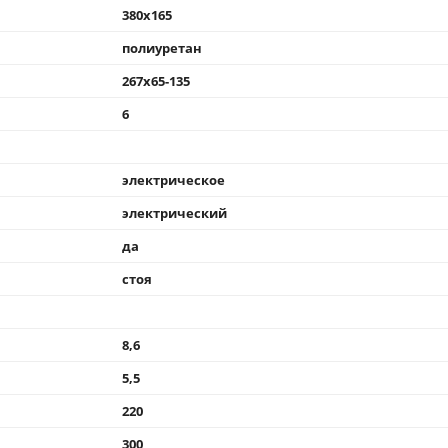
380x165
полиуретан
267x65-135
6
электрическое
электрический
да
стоя
8,6
5,5
220
300