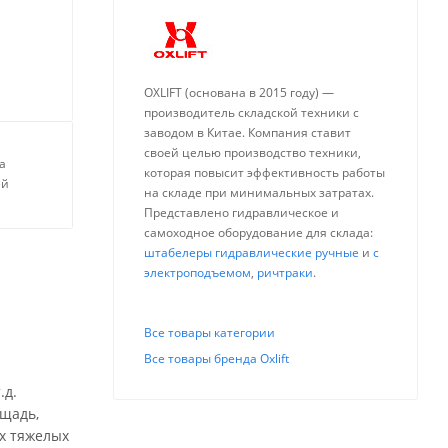
OXLIFT (основана в 2015 году) —
производитель складской техники с
заводом в Китае. Компания ставит
своей целью производство техники,
а
которая повысит эффективность работы
ей
на складе при минимальных затратах.
Представлено гидравлическое и
самоходное оборудование для склада:
штабелеры гидравлические ручные
и
с
электроподъемом
,
ричтраки
.
Все товары категории
Все товары бренда Oxlift
.д.
щадь,
х тяжелых