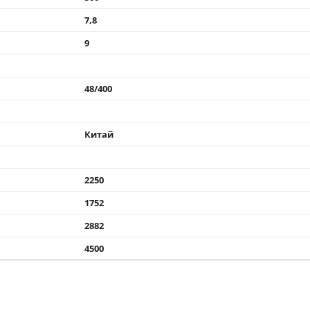
7,8
9
48/400
Китай
2250
1752
2882
4500