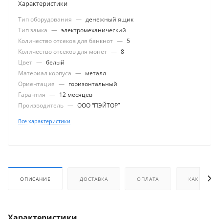
Характеристики
Тип оборудования
—
денежный ящик
Тип замка
—
электромеханический
Количество отсеков для банкнот
—
5
Количество отсеков для монет
—
8
Цвет
—
белый
Материал корпуса
—
металл
Ориентация
—
горизонтальный
Гарантия
—
12 месяцев
Производитель
—
ООО “ПЭЙТОР”
Все характеристики
ОПИСАНИЕ
ДОСТАВКА
ОПЛАТА
КАК КУПИТ
Характеристики