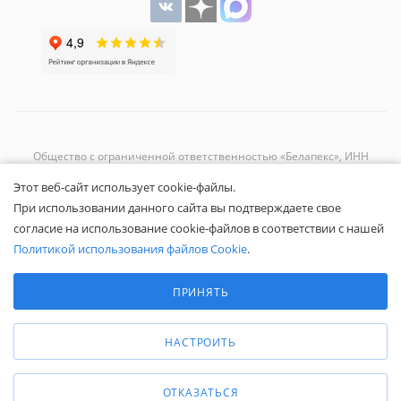
Общество с ограниченной ответственностью «Белапекс», ИНН
9724
044802
Этот веб-сайт использует cookie-файлы.
Обращаем ваше внимание, что вся представленная на сайте
При использовании данного сайта вы подтверждаете свое
информация носит исключительно информационный характер и не
согласие на использование cookie-файлов в соответствии с нашей
является публичной офертой.
Вы принимаете условия
политики
Политикой использования файлов Cookie
.
конфиденциальности
и
пользовательского соглашения
каждый раз,
Выберите настройки cookie
когда оставляете свои данные в любой форме обратной связи на
Минимальные
ПРИНЯТЬ
сайте Белапекс.ру.
Аналитические/Функциональные
© 2020 — 2025 Белапекс.ру
НАСТРОИТЬ
ОТКАЗАТЬСЯ