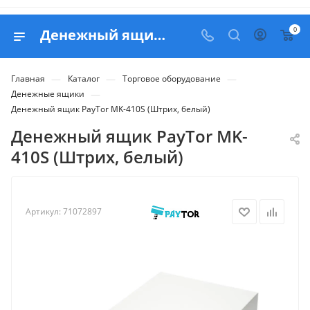
0
Денежный ящик PayTor MK-410S (Штрих, белый) - купить в Белапекс
—
—
—
Главная
Каталог
Торговое оборудование
—
Денежные ящики
Денежный ящик PayTor MK-410S (Штрих, белый)
Денежный ящик PayTor MK-
410S (Штрих, белый)
Артикул:
71072897