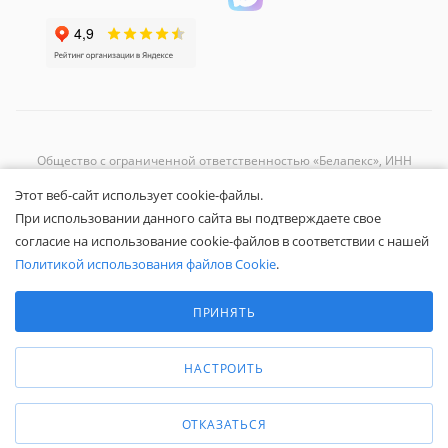
Общество с ограниченной ответственностью «Белапекс», ИНН
9724
044802
Этот веб-сайт использует cookie-файлы.
Обращаем ваше внимание, что вся представленная на сайте
При использовании данного сайта вы подтверждаете свое
информация носит исключительно информационный характер и не
согласие на использование cookie-файлов в соответствии с нашей
является публичной офертой.
Вы принимаете условия
политики
Политикой использования файлов Cookie
.
конфиденциальности
и
пользовательского соглашения
каждый раз,
Выберите настройки cookie
когда оставляете свои данные в любой форме обратной связи на
Минимальные
ПРИНЯТЬ
сайте Белапекс.ру.
Аналитические/Функциональные
© 2020 — 2025 Белапекс.ру
НАСТРОИТЬ
ОТКАЗАТЬСЯ