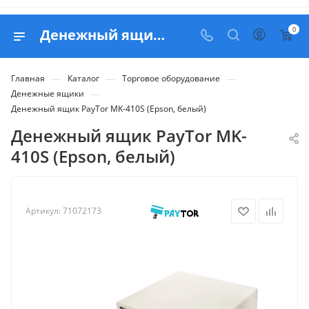
0
Денежный ящик PayTor MK-410S (Epson, белый) - купить в Белапекс
—
—
—
Главная
Каталог
Торговое оборудование
—
Денежные ящики
Денежный ящик PayTor MK-410S (Epson, белый)
Денежный ящик PayTor MK-
410S (Epson, белый)
Артикул:
71072173