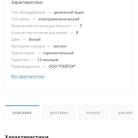
Характеристики
Тип оборудования
—
денежный ящик
Тип замка
—
электромеханический
Количество отсеков для банкнот
—
5
Количество отсеков для монет
—
8
Цвет
—
белый
Материал корпуса
—
металл
Ориентация
—
горизонтальный
Гарантия
—
12 месяцев
Производитель
—
ООО “ПЭЙТОР”
Все характеристики
ОПИСАНИЕ
ДОСТАВКА
ОПЛАТА
КАК КУПИТ
Характеристики