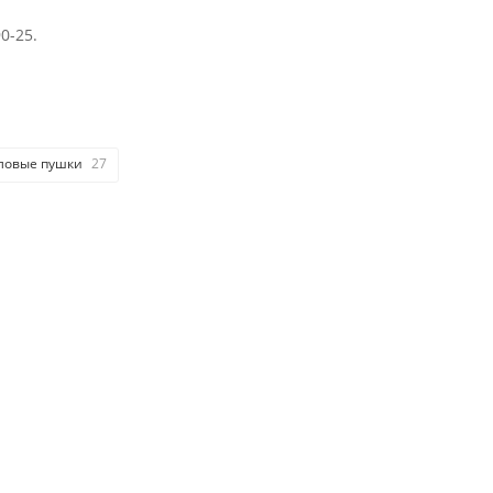
90-25
.
ловые пушки
27