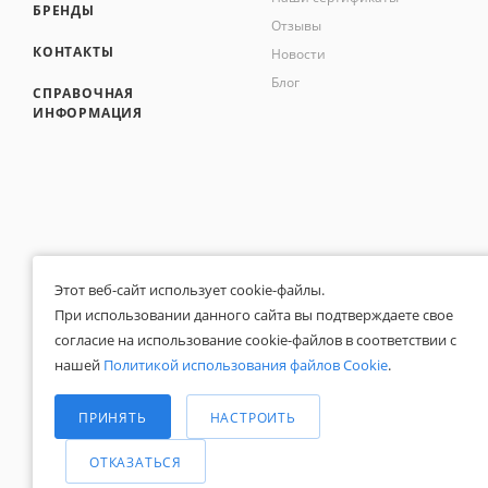
БРЕНДЫ
Отзывы
КОНТАКТЫ
Новости
Блог
СПРАВОЧНАЯ
ИНФОРМАЦИЯ
Этот веб-сайт использует cookie-файлы.
При использовании данного сайта вы подтверждаете свое
согласие на использование cookie-файлов в соответствии с
Общество с ограниченной ответственностью «Белапекс», ИНН 9724
0
нашей
Политикой использования файлов Cookie
.
Обращаем ваше внимание, что вся представленная на сайте инфор
Выберите настройки cookie
Вы принимаете условия
политики конфиденциальности
и
пользоват
© 2020 — 2025 Белапекс.ру
Минимальные
ПРИНЯТЬ
НАСТРОИТЬ
Аналитические/Функциональные
ОТКАЗАТЬСЯ