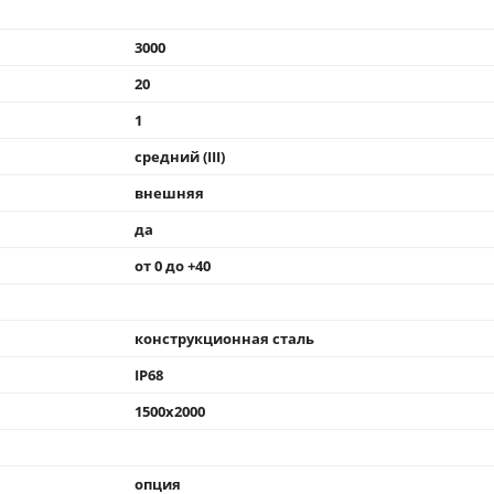
3000
20
1
средний (III)
внешняя
да
от 0 до +40
конструкционная сталь
IP68
1500x2000
опция