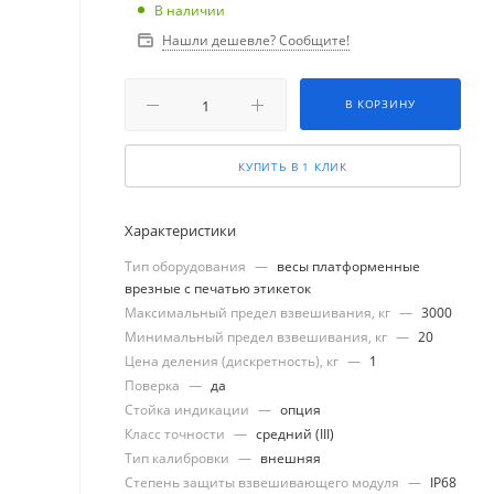
В наличии
Нашли дешевле? Сообщите!
В КОРЗИНУ
КУПИТЬ В 1 КЛИК
Характеристики
Тип оборудования
—
весы платформенные
врезные с печатью этикеток
Максимальный предел взвешивания, кг
—
3000
Минимальный предел взвешивания, кг
—
20
Цена деления (дискретность), кг
—
1
Поверка
—
да
Стойка индикации
—
опция
Класс точности
—
средний (III)
Тип калибровки
—
внешняя
Степень защиты взвешивающего модуля
—
IP68