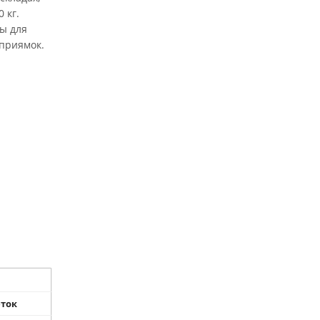
 кг.
ы для
 приямок.
еток