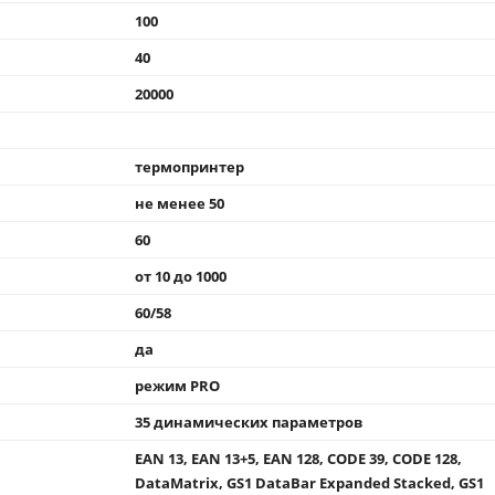
100
40
20000
термопринтер
не менее 50
60
от 10 до 1000
60/58
да
режим PRO
35 динамических параметров
EAN 13, EAN 13+5, EAN 128, CODE 39, CODE 128,
DataMatrix, GS1 DataBar Expanded Stacked, GS1