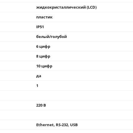
жидкокристаллический (LCD)
пластик
IP51
белый/голубой
6 цифр
8 цифр
10 цифр
да
1
220 В
Ethernet, RS-232, USB