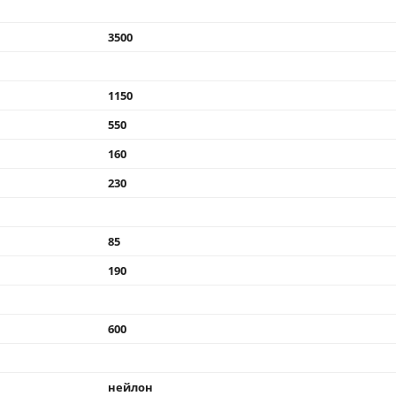
3500
1150
550
160
230
85
190
600
нейлон