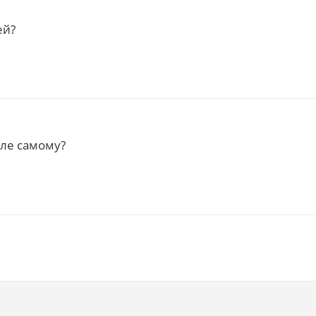
ей?
хле самому?