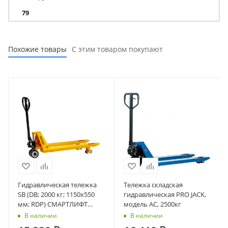
79
Похожие товары
С этим товаром покупают
Гидравлическая тележка
Тележка складская
SB (DB; 2000 кг; 1150х550
гидравлическая PRO JACK,
мм; RDP) СМАРТЛИФТ
модель AC, 2500кг
(SMARTLIFT)
В наличии
В наличии