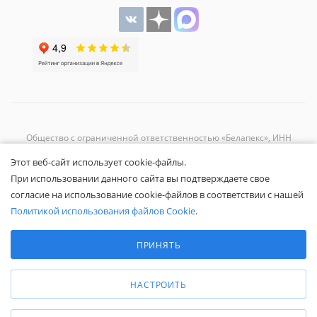
Общество с ограниченной ответственностью «Белапекс», ИНН
9724
044802
Этот веб-сайт использует cookie-файлы.
Обращаем ваше внимание, что вся представленная на сайте
При использовании данного сайта вы подтверждаете свое
информация носит исключительно информационный характер и не
согласие на использование cookie-файлов в соответствии с нашей
является публичной офертой.
Вы принимаете условия
политики
Политикой использования файлов Cookie
.
конфиденциальности
и
пользовательского соглашения
каждый раз,
Выберите настройки cookie
когда оставляете свои данные в любой форме обратной связи на
Минимальные
ПРИНЯТЬ
сайте Белапекс.ру.
Аналитические/Функциональные
© 2020 — 2025 Белапекс.ру
НАСТРОИТЬ