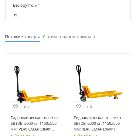
Вес брутто, кг
75
Похожие товары
С этим товаром покупают
Гидравлическая тележка
Гидравлическая тележка
SB (DB; 2000 кг; 1150х550
SB (DB; 2000 кг; 1150х550
мм; PDP) СМАРТЛИФТ
мм; RDP) СМАРТЛИФТ
(SMARTLIFT)
(SMARTLIFT)
В наличии
В наличии