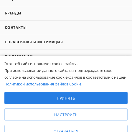
БРЕНДЫ
КОНТАКТЫ
СПРАВОЧНАЯ ИНФОРМАЦИЯ
О КОМПАНИИ
Этот веб-сайт использует cookie-файлы.
При использовании данного сайта вы подтверждаете свое
КОМПАНИЯМ
согласие на использование cookie-файлов в соответствии с нашей
Политикой использования файлов Cookie
.
ПОКУПАТЕЛЯМ
Выберите настройки cookie
Минимальные
ПРИНЯТЬ
Аналитические/Функциональные
8 (800) 600-95-10
ЗАКАЗАТЬ ЗВОНОК
НАСТРОИТЬ
zakaz@belapex.ru
г. Москва, ул. Промышленная, д. 11
ОТКАЗАТЬСЯ