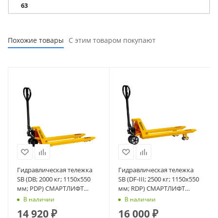
63
Похожие товары
С этим товаром покупают
Гидравлическая тележка
Гидравлическая тележка
SB (DB; 2000 кг; 1150х550
SB (DF-III; 2500 кг; 1150х550
мм; PDP) СМАРТЛИФТ
мм; RDP) СМАРТЛИФТ
(SMARTLIFT)
(SMARTLIFT)
В наличии
В наличии
14 920
₽
16 000
₽