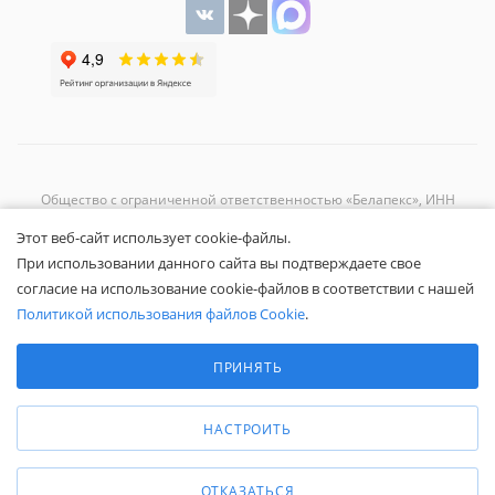
Общество с ограниченной ответственностью «Белапекс», ИНН
9724
044802
Этот веб-сайт использует cookie-файлы.
Обращаем ваше внимание, что вся представленная на сайте
При использовании данного сайта вы подтверждаете свое
информация носит исключительно информационный характер и не
согласие на использование cookie-файлов в соответствии с нашей
является публичной офертой.
Вы принимаете условия
политики
Политикой использования файлов Cookie
.
конфиденциальности
и
пользовательского соглашения
каждый раз,
Выберите настройки cookie
когда оставляете свои данные в любой форме обратной связи на
Минимальные
ПРИНЯТЬ
сайте Белапекс.ру.
Аналитические/Функциональные
© 2020 — 2025 Белапекс.ру
НАСТРОИТЬ
ОТКАЗАТЬСЯ