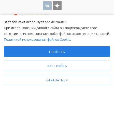
Этот веб-сайт использует cookie-файлы.
При использовании данного сайта вы подтверждаете свое
согласие на использование cookie-файлов в соответствии с нашей
Политикой использования файлов Cookie
.
Выберите настройки cookie
Общество с ограниченной ответственностью «Белапекс», ИНН
Минимальные
ПРИНЯТЬ
9724
044802
Аналитические/Функциональные
Обращаем ваше внимание, что вся представленная на сайте
информация носит исключительно информационный характер и не
НАСТРОИТЬ
является публичной офертой.
Вы принимаете условия
политики
конфиденциальности
и
пользовательского соглашения
каждый раз,
ОТКАЗАТЬСЯ
когда оставляете свои данные в любой форме обратной связи на
сайте Белапекс.ру.
© 2020 — 2025 Белапекс.ру