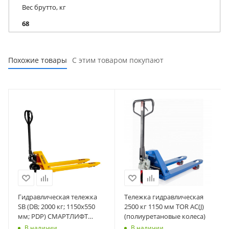
Вес брутто, кг
68
Похожие товары
С этим товаром покупают
Гидравлическая тележка
Тележка гидравлическая
SB (DB; 2000 кг; 1150х550
2500 кг 1150 мм TOR AC(J)
мм; PDP) СМАРТЛИФТ
(полиуретановые колеса)
(SMARTLIFT)
В наличии
В наличии