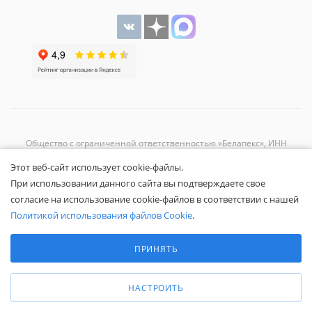
Общество с ограниченной ответственностью «Белапекс», ИНН
9724
044802
Этот веб-сайт использует cookie-файлы.
Обращаем ваше внимание, что вся представленная на сайте
При использовании данного сайта вы подтверждаете свое
информация носит исключительно информационный характер и не
согласие на использование cookie-файлов в соответствии с нашей
является публичной офертой.
Вы принимаете условия
политики
Политикой использования файлов Cookie
.
конфиденциальности
и
пользовательского соглашения
каждый раз,
Выберите настройки cookie
когда оставляете свои данные в любой форме обратной связи на
Минимальные
ПРИНЯТЬ
сайте Белапекс.ру.
Аналитические/Функциональные
© 2020 — 2025 Белапекс.ру
НАСТРОИТЬ