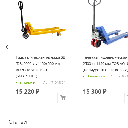
Гидравлическая тележка SB
Тележка гидравлическая
(DB; 2000 кг; 1150х550 мм;
2500 кг 1150 мм TOR AC(N
RDP) СМАРТЛИФТ
(полиуретановые колеса
(SMARTLIFT)
В наличии
Арт.: 71050
В наличии
Арт.: 71045804
15 220
₽
15 300
₽
Статьи