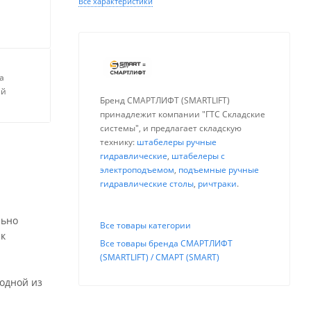
Все характеристики
а
ей
Бренд СМАРТЛИФТ (SMARTLIFT)
принадлежит компании "ГТС Складские
системы", и предлагает складскую
технику:
штабелеры ручные
гидравлические
,
штабелеры с
электроподъемом
,
подъемные ручные
гидравлические столы
,
ричтраки
.
льно
Все товары категории
 к
Все товары бренда СМАРТЛИФТ
(SMARTLIFT) / СМАРТ (SMART)
 одной из