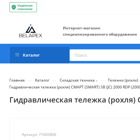
Интернет-магазин
специализированного оборудования
Каталог
—
—
—
Главная
Каталог
Складская техника
Тележки (рохли)
Гидравлическая тележка (роxля) СМАРТ (SMART) SB (JC) 2000 RDP (2000
Гидравлическая тележка (роxля) СМ
Артикул:
71045806