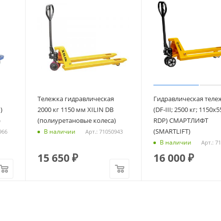
Тележка гидравлическая
Гидравлическая теле
)
2000 кг 1150 мм XILIN DB
(DF-III; 2500 кг; 1150х
)
(полиуретановые колеса)
RDP) СМАРТЛИФТ
(SMARTLIFT)
В наличии
966
Арт.: 71050943
В наличии
Арт.: 7
15 650
₽
16 000
₽