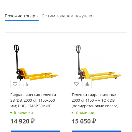
Похожие товары
С этим товаром покупают
Гидравлическая тележка
Тележка гидравлическая
SB (DB; 2000 кг; 1150х550
2000 кг 1150 мм TOR DB
мм; PDP) СМАРТЛИФТ
(полиуретановые колеса)
(SMARTLIFT)
В наличии
В наличии
14 920
₽
15 650
₽