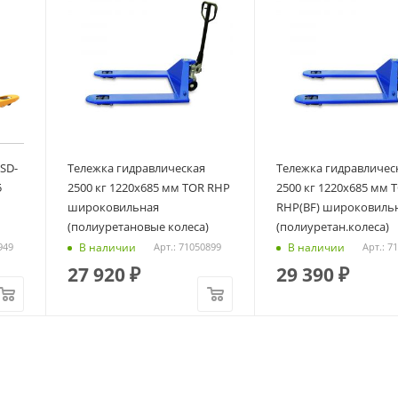
SD-
Тележка гидравлическая
Тележка гидравличес
5
2500 кг 1220х685 мм TOR RHP
2500 кг 1220х685 мм 
широковильная
RHP(BF) широковиль
(полиуретановые колеса)
(полиуретан.колеса)
В наличии
В наличии
949
Арт.: 71050899
Арт.: 7
27 920
₽
29 390
₽