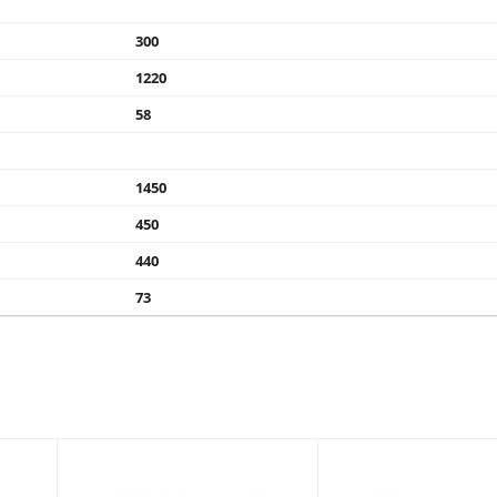
300
1220
58
1450
450
440
73