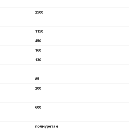
2500
1150
450
160
130
85
200
600
полиуретан