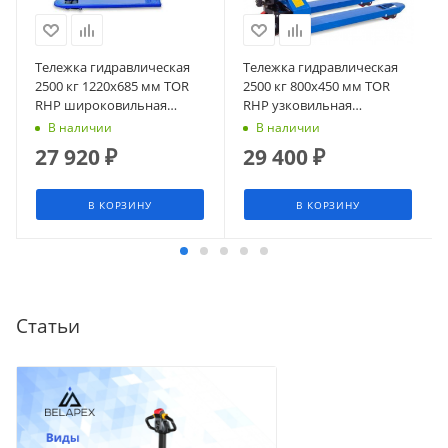
Тележка гидравлическая
Тележка гидравлическая
2500 кг 1220х685 мм TOR
2500 кг 800x450 мм TOR
RHP широковильная
RHP узковильная
(полиуретановые колеса)
(полиуретановые колеса)
В наличии
В наличии
27 920
₽
29 400
₽
В КОРЗИНУ
В КОРЗИНУ
Статьи