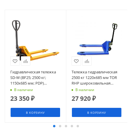
Гидравлическая тележка
Тележка гидравлическая
SD-W (BF25; 2500 кг;
2500 кг 1220х685 мм TOR
1150х685 мм; PDP)
RHP широковильная
СМАРТЛИФТ (SMARTLIFT)
(полиуретановые колеса)
В наличии
В наличии
23 350
₽
27 920
₽
В КОРЗИНУ
В КОРЗИНУ