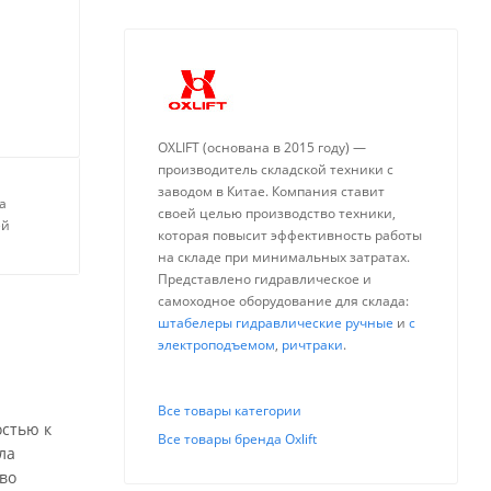
OXLIFT (основана в 2015 году) —
производитель складской техники с
заводом в Китае. Компания ставит
а
своей целью производство техники,
ей
которая повысит эффективность работы
на складе при минимальных затратах.
Представлено гидравлическое и
самоходное оборудование для склада:
штабелеры гидравлические ручные
и
с
электроподъемом
,
ричтраки
.
Все товары категории
остью к
Все товары бренда Oxlift
ла
 во