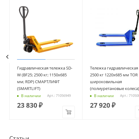
Гидравлическая тележка SD-
Тележка гидравлическая
W (BF25; 2500 кг; 1150х685
2500 кг 1220х685 мм TOR
мм; RDP) СМАРТЛИФТ
широковильная
(SMARTLIFT)
(полиуретановые колеса
В наличии
В наличии
Арт.: 71056949
Арт.: 71050
23 830
₽
27 920
₽
Статьи