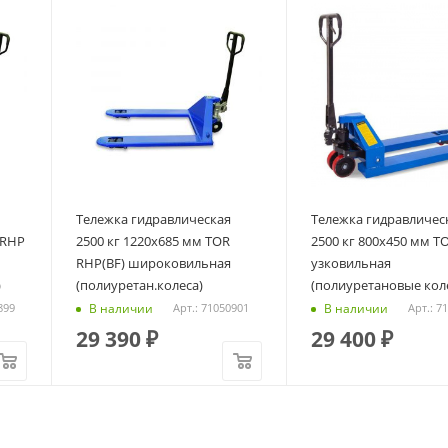
Тележка гидравлическая
Тележка гидравличес
 RHP
2500 кг 1220х685 мм TOR
2500 кг 800x450 мм T
RHP(BF) широковильная
узковильная
)
(полиуретан.колеса)
(полиуретановые кол
В наличии
В наличии
899
Арт.: 71050901
Арт.: 7
29 390
₽
29 400
₽