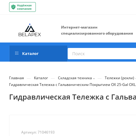
Интернет-магазин
специализированного оборудования
Каталог
—
—
—
Главная
Каталог
Складская техника
Тележки (рохли)
Гидравлическая Тележка c Гальваническим Покрытием OX 25-Gal OXLI
Гидравлическая Тележка c Гальва
Артикул:
71046193