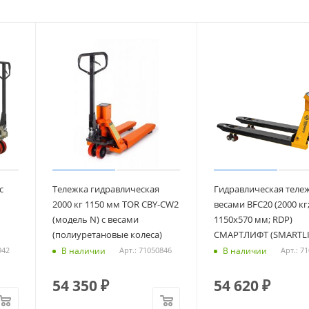
с
Тележка гидравлическая
Гидравлическая тележ
2000 кг 1150 мм TOR CBY-CW2
весами BFC20 (2000 кг
(модель N) с весами
1150х570 мм; RDP)
(полиуретановые колеса)
СМАРТЛИФТ (SMARTLI
В наличии
В наличии
942
Арт.: 71050846
Арт.: 7
54 350
₽
54 620
₽