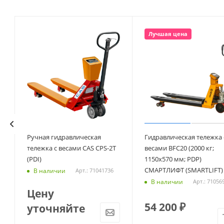
Лучшая цена
Ручная гидравлическая
Гидравлическая тележка 
S
тележка с весами CAS CPS-2T
весами BFC20 (2000 кг;
(PDI)
1150х570 мм; PDP)
СМАРТЛИФТ (SMARTLIFT)
В наличии
Арт.: 71041736
В наличии
Арт.: 71056
Цену
54 200
₽
уточняйте