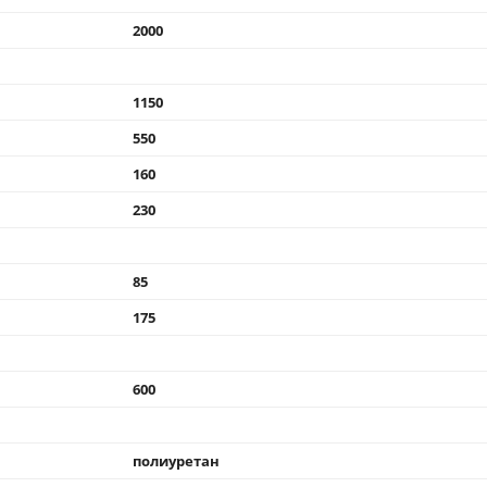
2000
1150
550
160
230
85
175
600
полиуретан