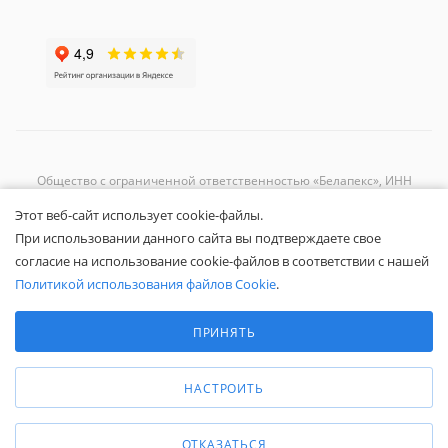
Общество с ограниченной ответственностью «Белапекс», ИНН
9724
044802
Этот веб-сайт использует cookie-файлы.
Обращаем ваше внимание, что вся представленная на сайте
При использовании данного сайта вы подтверждаете свое
информация носит исключительно информационный характер и не
согласие на использование cookie-файлов в соответствии с нашей
является публичной офертой.
Вы принимаете условия
политики
Политикой использования файлов Cookie
.
конфиденциальности
и
пользовательского соглашения
каждый раз,
Выберите настройки cookie
когда оставляете свои данные в любой форме обратной связи на
Минимальные
ПРИНЯТЬ
сайте Белапекс.ру.
Аналитические/Функциональные
© 2020 — 2025 Белапекс.ру
НАСТРОИТЬ
ОТКАЗАТЬСЯ