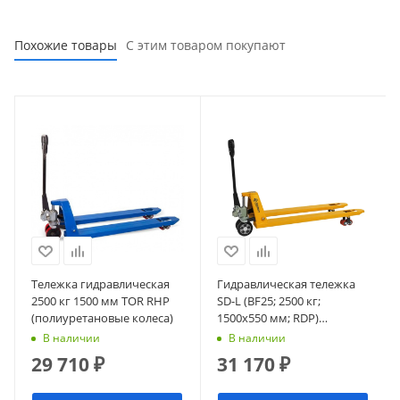
Похожие товары
С этим товаром покупают
Тележка гидравлическая
Гидравлическая тележка
2500 кг 1500 мм TOR RHP
SD-L (BF25; 2500 кг;
(полиуретановые колеса)
1500х550 мм; RDP)
СМАРТЛИФТ (SMARTLIFT)
В наличии
В наличии
29 710
₽
31 170
₽